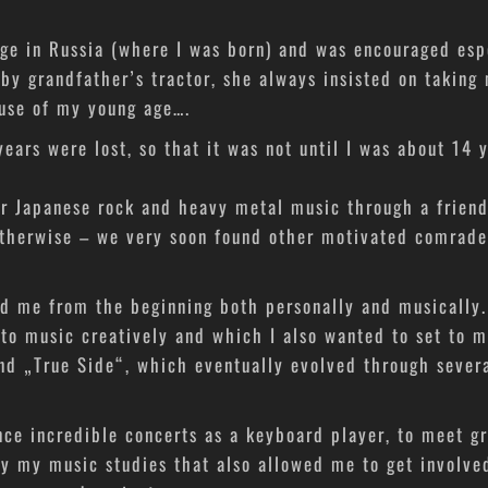
age in Russia (where I was born) and was encouraged es
by grandfather’s tractor, she always insisted on taking
use of my young age….
rs were lost, so that it was not until I was about 14 
or Japanese rock and heavy metal music through a friend
otherwise – we very soon found other motivated comrad
ed me from the beginning both personally and musically.
to music creatively and which I also wanted to set to m
 band „True Side“, which eventually evolved through seve
nce incredible concerts as a keyboard player, to meet g
by my music studies that also allowed me to get involve