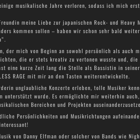
nige musikalische Jahre verloren, sodass ich mich erst
 Freundin meine Liebe zur japanischen Rock- und Heavy 
nders kommen sollen – haben wir schon sehr bald weiter
a“.
en, der mich von Beginn an sowohl persönlich als auch mu
ichten, die er stets kreativ zu vertonen wusste und, die
st eine kurze Zeit lang die Stelle als Bassistin in sein
LESS RAGE mit mir an den Tasten weiterentwickelte.
derin unglaubliche Konzerte erleben, tolle Musiker kenn
m unterstützt wurde. Es ermöglichte mir weiterhin auch
usikalischen Bereichen und Projekten auseinanderzusetz
dliche Persönlichkeiten und Musikrichtungen aufeinande
interessant!
 Musik von Danny Elfman oder solcher von Bands wie Nig